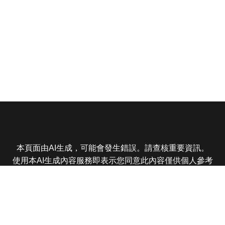
本頁面由AI生成，可能會發生錯誤。請查核重要資訊。
使用本AI生成內容服務即表示您同意此內容僅供個人參考
非商業用途，任何轉載分享皆不得違反法律或侵犯智慧財
產權，且您了解輸出內容可能不準確，所有爭議東森娛樂
保有最終解釋權