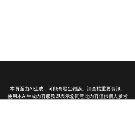
本頁面由AI生成，可能會發生錯誤。請查核重要資訊。
使用本AI生成內容服務即表示您同意此內容僅供個人參考
非商業用途，任何轉載分享皆不得違反法律或侵犯智慧財
產權，且您了解輸出內容可能不準確，所有爭議東森娛樂
保有最終解釋權