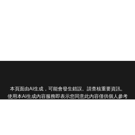
本頁面由AI生成，可能會發生錯誤。請查核重要資訊。
使用本AI生成內容服務即表示您同意此內容僅供個人參考
非商業用途，任何轉載分享皆不得違反法律或侵犯智慧財
產權，且您了解輸出內容可能不準確，所有爭議東森娛樂
保有最終解釋權