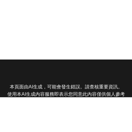
本頁面由AI生成，可能會發生錯誤。請查核重要資訊。
使用本AI生成內容服務即表示您同意此內容僅供個人參考
非商業用途，任何轉載分享皆不得違反法律或侵犯智慧財
產權，且您了解輸出內容可能不準確，所有爭議東森娛樂
保有最終解釋權