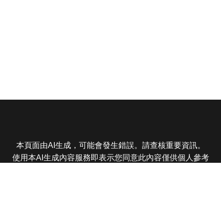
本頁面由AI生成，可能會發生錯誤。請查核重要資訊。
使用本AI生成內容服務即表示您同意此內容僅供個人參考
非商業用途，任何轉載分享皆不得違反法律或侵犯智慧財
產權，且您了解輸出內容可能不準確，所有爭議東森娛樂
保有最終解釋權