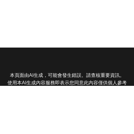
本頁面由AI生成，可能會發生錯誤。請查核重要資訊。
使用本AI生成內容服務即表示您同意此內容僅供個人參考
非商業用途，任何轉載分享皆不得違反法律或侵犯智慧財
產權，且您了解輸出內容可能不準確，所有爭議東森娛樂
保有最終解釋權
東森電視 版權所有 © 2025 EBC All Rights Reserved.
|
隱
私權政策