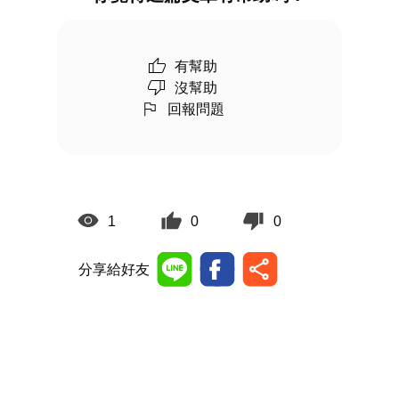
有幫助
沒幫助
回報問題
1
0
0
分享給好友