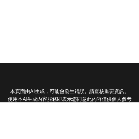
本頁面由AI生成，可能會發生錯誤。請查核重要資訊。
使用本AI生成內容服務即表示您同意此內容僅供個人參考
非商業用途，任何轉載分享皆不得違反法律或侵犯智慧財
產權，且您了解輸出內容可能不準確，所有爭議東森娛樂
保有最終解釋權