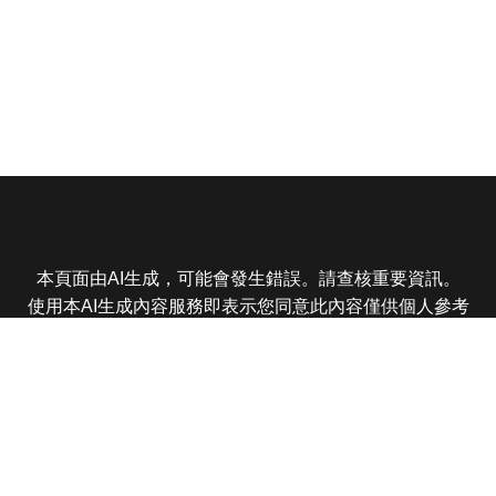
本頁面由AI生成，可能會發生錯誤。請查核重要資訊。
使用本AI生成內容服務即表示您同意此內容僅供個人參考
非商業用途，任何轉載分享皆不得違反法律或侵犯智慧財
產權，且您了解輸出內容可能不準確，所有爭議東森娛樂
保有最終解釋權
東森電視 版權所有 © 2025 EBC All Rights Reserved.
|
隱
私權政策