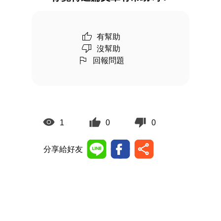
有幫助
沒幫助
回報問題
1
0
0
分享給好友