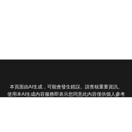
本頁面由AI生成，可能會發生錯誤。請查核重要資訊。
使用本AI生成內容服務即表示您同意此內容僅供個人參考
非商業用途，任何轉載分享皆不得違反法律或侵犯智慧財
產權，且您了解輸出內容可能不準確，所有爭議東森娛樂
保有最終解釋權