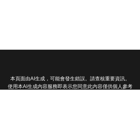
本頁面由AI生成，可能會發生錯誤。請查核重要資訊。
使用本AI生成內容服務即表示您同意此內容僅供個人參考
非商業用途，任何轉載分享皆不得違反法律或侵犯智慧財
產權，且您了解輸出內容可能不準確，所有爭議東森娛樂
保有最終解釋權
東森電視 版權所有 © 2025 EBC All Rights Reserved.
|
隱
私權政策