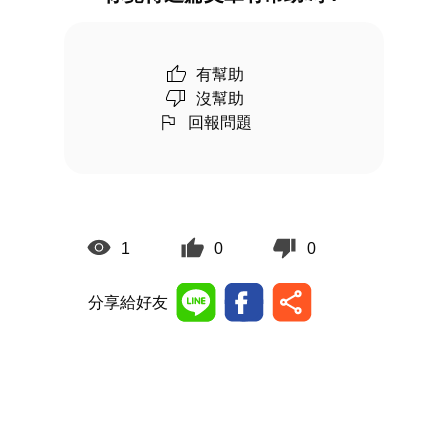
有幫助
沒幫助
回報問題
1
0
0
分享給好友