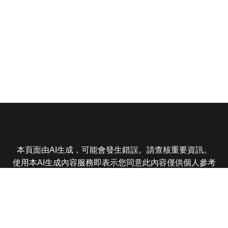
本頁面由AI生成，可能會發生錯誤。請查核重要資訊。
使用本AI生成內容服務即表示您同意此內容僅供個人參考
非商業用途，任何轉載分享皆不得違反法律或侵犯智慧財
產權，且您了解輸出內容可能不準確，所有爭議東森娛樂
保有最終解釋權