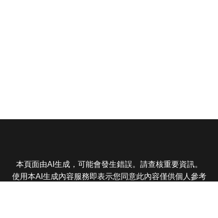
本頁面由AI生成，可能會發生錯誤。請查核重要資訊。
使用本AI生成內容服務即表示您同意此內容僅供個人參考
非商業用途，任何轉載分享皆不得違反法律或侵犯智慧財
產權，且您了解輸出內容可能不準確，所有爭議東森娛樂
保有最終解釋權