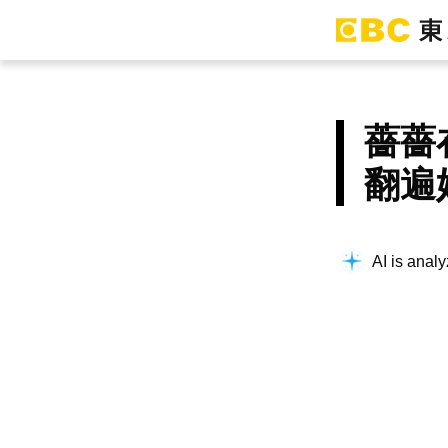
薔薔
翻遍
AI is analy