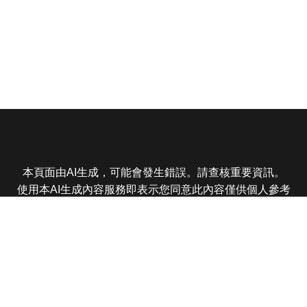
本頁面由AI生成，可能會發生錯誤。請查核重要資訊。
使用本AI生成內容服務即表示您同意此內容僅供個人參考
非商業用途，任何轉載分享皆不得違反法律或侵犯智慧財
產權，且您了解輸出內容可能不準確，所有爭議東森娛樂
保有最終解釋權
東森電視 版權所有 © 2025 EBC All Rights Reserved.
|
隱
私權政策