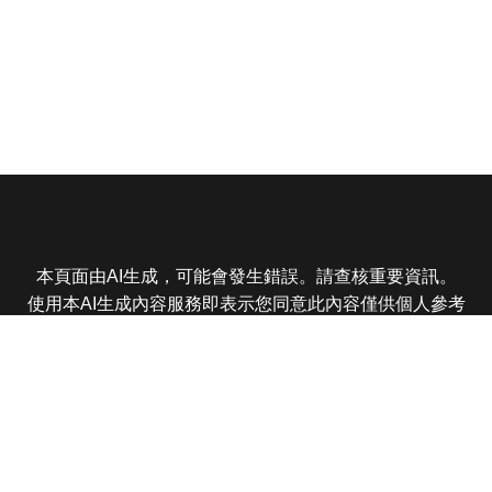
本頁面由AI生成，可能會發生錯誤。請查核重要資訊。
使用本AI生成內容服務即表示您同意此內容僅供個人參考
非商業用途，任何轉載分享皆不得違反法律或侵犯智慧財
產權，且您了解輸出內容可能不準確，所有爭議東森娛樂
保有最終解釋權
東森電視 版權所有 © 2025 EBC All Rights Reserved.
|
隱
私權政策