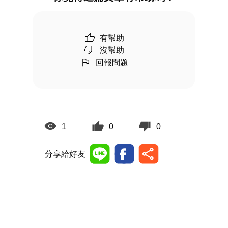
有幫助
沒幫助
回報問題
1
0
0
分享給好友