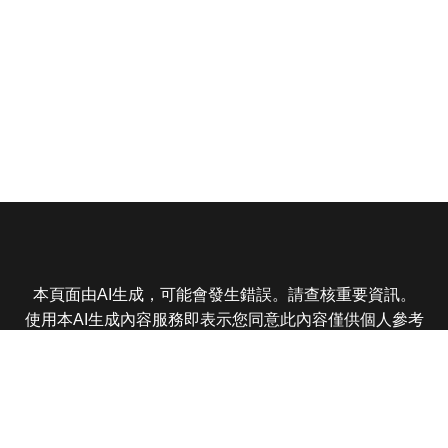
本頁面由AI生成，可能會發生錯誤。請查核重要資訊。
使用本AI生成內容服務即表示您同意此內容僅供個人參考
非商業用途，任何轉載分享皆不得違反法律或侵犯智慧財
產權，且您了解輸出內容可能不準確，所有爭議東森娛樂
保有最終解釋權