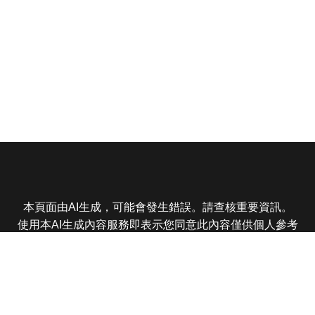
本頁面由AI生成，可能會發生錯誤。請查核重要資訊。
使用本AI生成內容服務即表示您同意此內容僅供個人參考
非商業用途，任何轉載分享皆不得違反法律或侵犯智慧財
產權，且您了解輸出內容可能不準確，所有爭議東森娛樂
保有最終解釋權