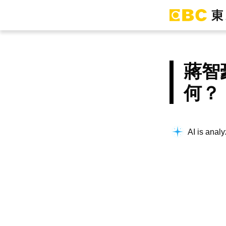
蔣智
何？
AI is analy