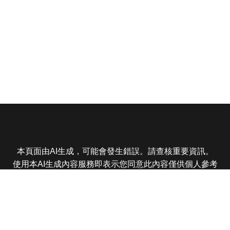
本頁面由AI生成，可能會發生錯誤。請查核重要資訊。
使用本AI生成內容服務即表示您同意此內容僅供個人參考
非商業用途，任何轉載分享皆不得違反法律或侵犯智慧財
產權，且您了解輸出內容可能不準確，所有爭議東森娛樂
保有最終解釋權