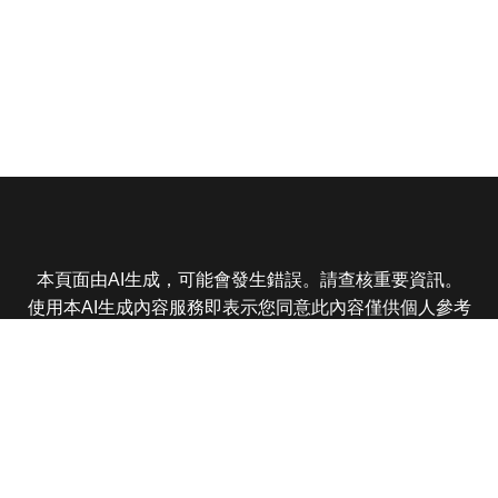
本頁面由AI生成，可能會發生錯誤。請查核重要資訊。
使用本AI生成內容服務即表示您同意此內容僅供個人參考
非商業用途，任何轉載分享皆不得違反法律或侵犯智慧財
產權，且您了解輸出內容可能不準確，所有爭議東森娛樂
保有最終解釋權
東森電視 版權所有 © 2025 EBC All Rights Reserved.
|
隱
私權政策