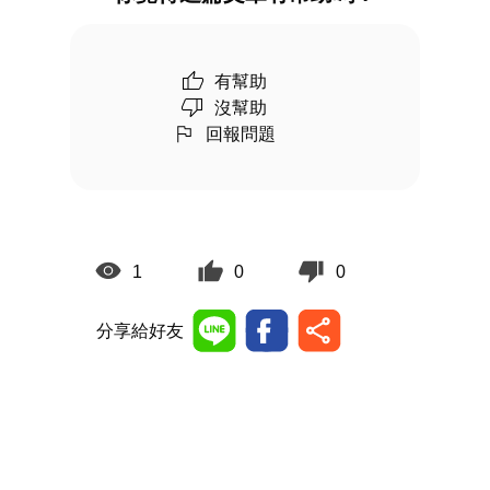
有幫助
沒幫助
回報問題
1
0
0
分享給好友