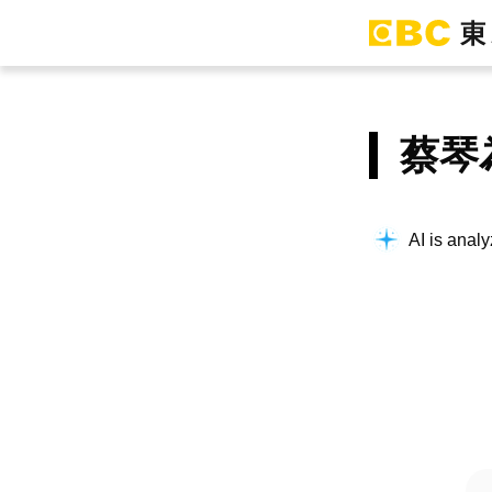
蔡琴
AI is analy