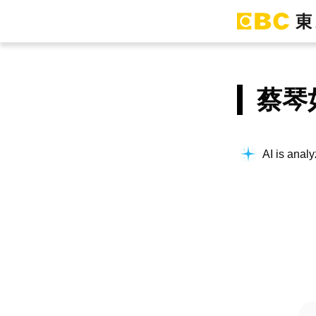
蔡琴
AI is analy