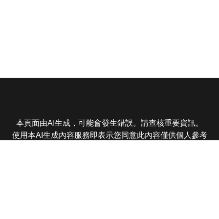
本頁面由AI生成，可能會發生錯誤。請查核重要資訊。
使用本AI生成內容服務即表示您同意此內容僅供個人參考
非商業用途，任何轉載分享皆不得違反法律或侵犯智慧財
產權，且您了解輸出內容可能不準確，所有爭議東森娛樂
保有最終解釋權
東森電視 版權所有 © 2025 EBC All Rights Reserved.
|
隱
私權政策