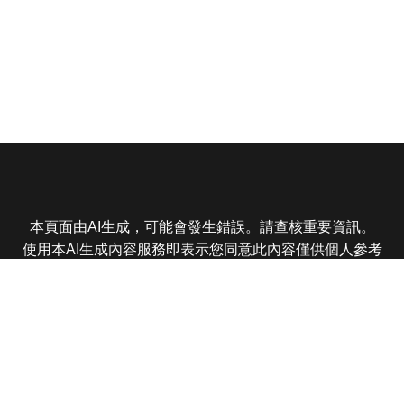
本頁面由AI生成，可能會發生錯誤。請查核重要資訊。
使用本AI生成內容服務即表示您同意此內容僅供個人參考
非商業用途，任何轉載分享皆不得違反法律或侵犯智慧財
產權，且您了解輸出內容可能不準確，所有爭議東森娛樂
保有最終解釋權
東森電視 版權所有 © 2025 EBC All Rights Reserved.
|
隱
私權政策