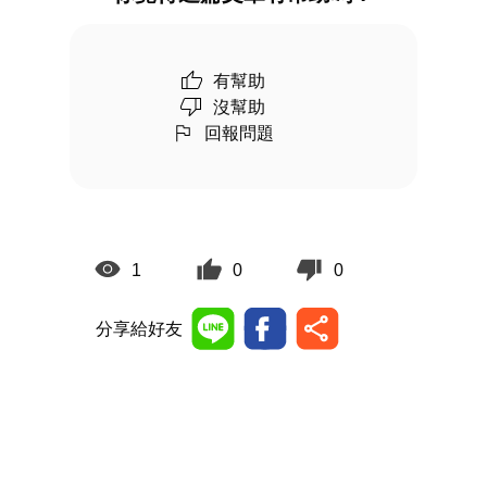
有幫助
沒幫助
回報問題
1
0
0
分享給好友