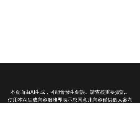
本頁面由AI生成，可能會發生錯誤。請查核重要資訊。
使用本AI生成內容服務即表示您同意此內容僅供個人參考
非商業用途，任何轉載分享皆不得違反法律或侵犯智慧財
產權，且您了解輸出內容可能不準確，所有爭議東森娛樂
保有最終解釋權