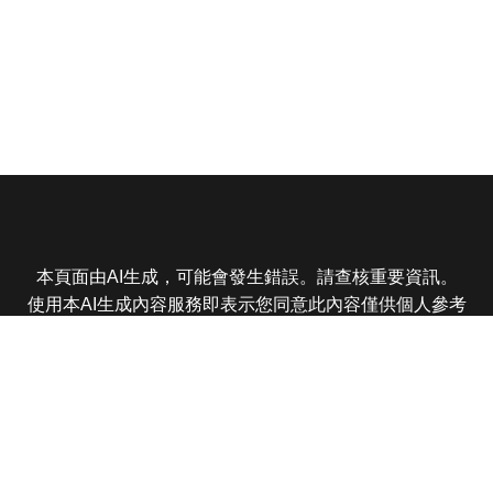
本頁面由AI生成，可能會發生錯誤。請查核重要資訊。
使用本AI生成內容服務即表示您同意此內容僅供個人參考
非商業用途，任何轉載分享皆不得違反法律或侵犯智慧財
產權，且您了解輸出內容可能不準確，所有爭議東森娛樂
保有最終解釋權
東森電視 版權所有 © 2025 EBC All Rights Reserved.
|
隱
私權政策