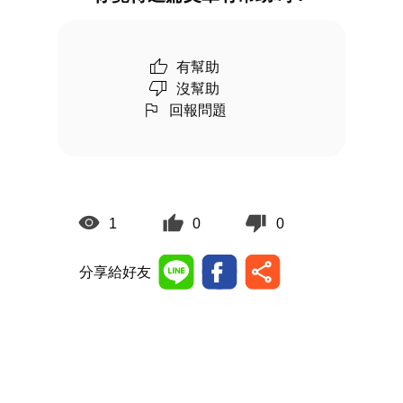
有幫助
沒幫助
回報問題
1
0
0
分享給好友