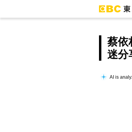
蔡依
迷分
AI is analy