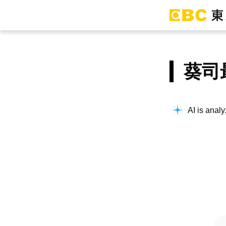
葵司
AI is analy