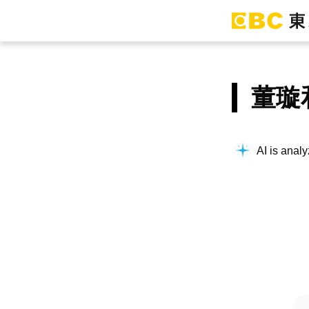
董璇
AI is analy