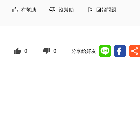
有幫助
沒幫助
回報問題
0
0
分享給好友