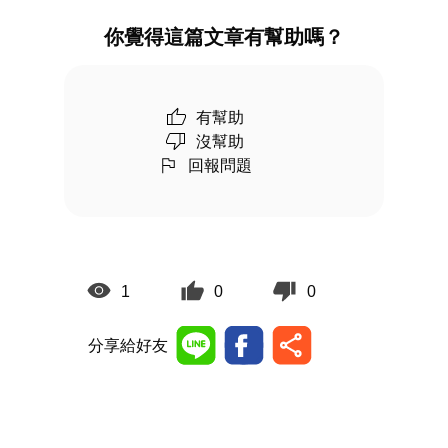
你覺得這篇文章有幫助嗎？
有幫助
沒幫助
回報問題
1
0
0
分享給好友