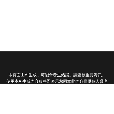
本頁面由AI生成，可能會發生錯誤。請查核重要資訊。
使用本AI生成內容服務即表示您同意此內容僅供個人參考
非商業用途，任何轉載分享皆不得違反法律或侵犯智慧財
產權，且您了解輸出內容可能不準確，所有爭議東森娛樂
保有最終解釋權