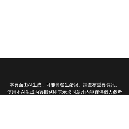
本頁面由AI生成，可能會發生錯誤。請查核重要資訊。
使用本AI生成內容服務即表示您同意此內容僅供個人參考
非商業用途，任何轉載分享皆不得違反法律或侵犯智慧財
產權，且您了解輸出內容可能不準確，所有爭議東森娛樂
保有最終解釋權