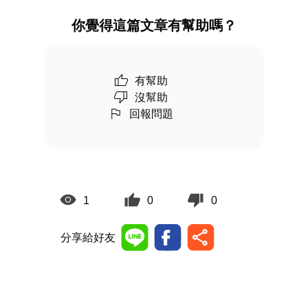
你覺得這篇文章有幫助嗎？
有幫助
沒幫助
回報問題
1
0
0
分享給好友