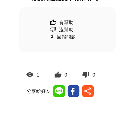
有幫助
沒幫助
回報問題
1
0
0
分享給好友