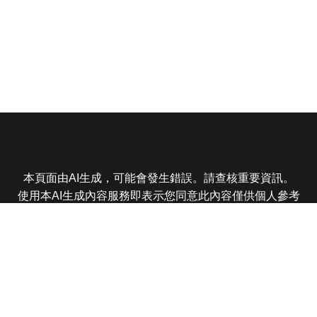
本頁面由AI生成，可能會發生錯誤。請查核重要資訊。
使用本AI生成內容服務即表示您同意此內容僅供個人參考
非商業用途，任何轉載分享皆不得違反法律或侵犯智慧財
產權，且您了解輸出內容可能不準確，所有爭議東森娛樂
保有最終解釋權
東森電視 版權所有 © 2025 EBC All Rights Reserved.
|
隱
私權政策