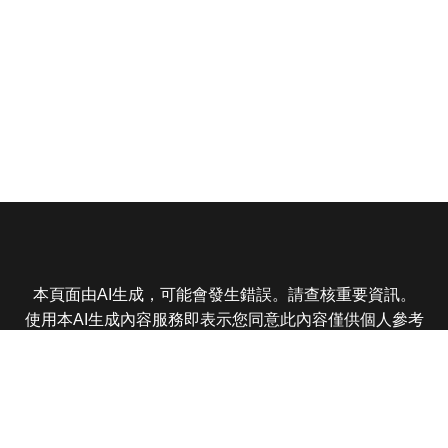
本頁面由AI生成，可能會發生錯誤。請查核重要資訊。
使用本AI生成內容服務即表示您同意此內容僅供個人參考
非商業用途，任何轉載分享皆不得違反法律或侵犯智慧財
產權，且您了解輸出內容可能不準確，所有爭議東森娛樂
保有最終解釋權