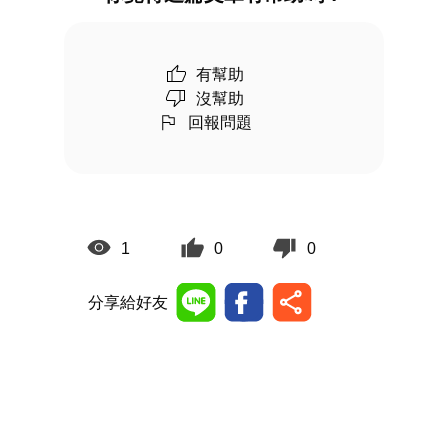
有幫助
沒幫助
回報問題
1
0
0
分享給好友