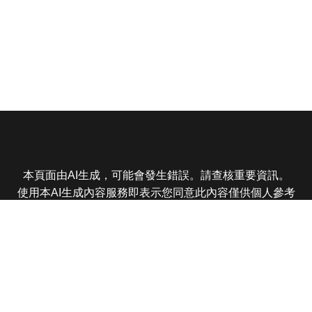
本頁面由AI生成，可能會發生錯誤。請查核重要資訊。
使用本AI生成內容服務即表示您同意此內容僅供個人參考
非商業用途，任何轉載分享皆不得違反法律或侵犯智慧財
產權，且您了解輸出內容可能不準確，所有爭議東森娛樂
保有最終解釋權
東森電視 版權所有 © 2025 EBC All Rights Reserved.
|
隱
私權政策