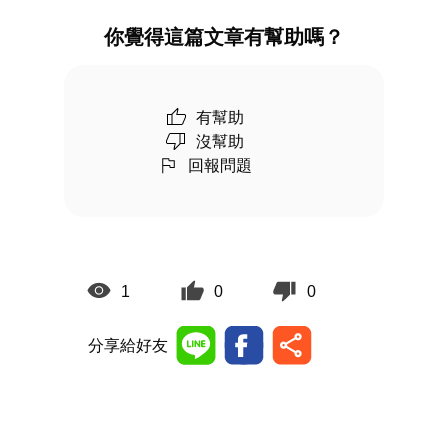
你覺得這篇文章有幫助嗎？
有幫助
沒幫助
回報問題
1
0
0
分享給好友