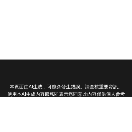
本頁面由AI生成，可能會發生錯誤。請查核重要資訊。
使用本AI生成內容服務即表示您同意此內容僅供個人參考
非商業用途，任何轉載分享皆不得違反法律或侵犯智慧財
產權，且您了解輸出內容可能不準確，所有爭議東森娛樂
保有最終解釋權