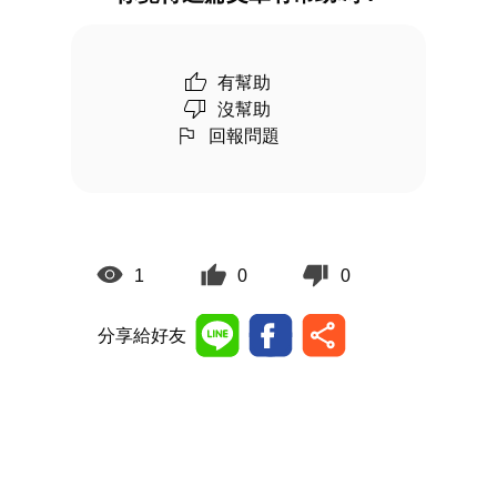
有幫助
沒幫助
回報問題
1
0
0
分享給好友