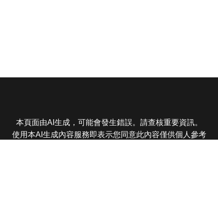
本頁面由AI生成，可能會發生錯誤。請查核重要資訊。
使用本AI生成內容服務即表示您同意此內容僅供個人參考
非商業用途，任何轉載分享皆不得違反法律或侵犯智慧財
產權，且您了解輸出內容可能不準確，所有爭議東森娛樂
保有最終解釋權
東森電視 版權所有 © 2025 EBC All Rights Reserved.
|
隱
私權政策