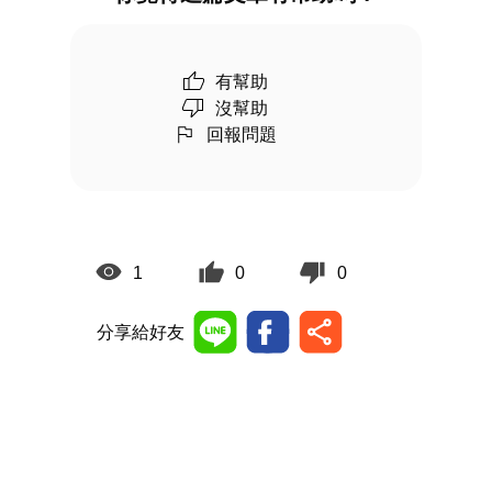
有幫助
沒幫助
回報問題
1
0
0
分享給好友