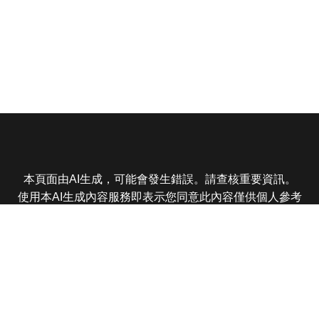
本頁面由AI生成，可能會發生錯誤。請查核重要資訊。
使用本AI生成內容服務即表示您同意此內容僅供個人參考
非商業用途，任何轉載分享皆不得違反法律或侵犯智慧財
產權，且您了解輸出內容可能不準確，所有爭議東森娛樂
保有最終解釋權
東森電視 版權所有 © 2025 EBC All Rights Reserved.
|
隱
私權政策