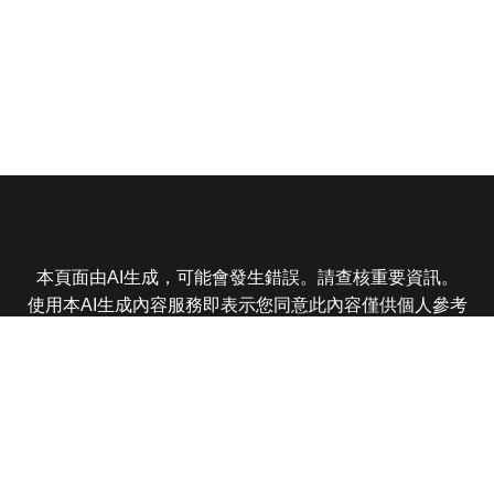
本頁面由AI生成，可能會發生錯誤。請查核重要資訊。
使用本AI生成內容服務即表示您同意此內容僅供個人參考
非商業用途，任何轉載分享皆不得違反法律或侵犯智慧財
產權，且您了解輸出內容可能不準確，所有爭議東森娛樂
保有最終解釋權
東森電視 版權所有 © 2025 EBC All Rights Reserved.
|
隱
私權政策