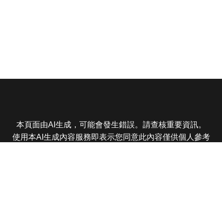
本頁面由AI生成，可能會發生錯誤。請查核重要資訊。
使用本AI生成內容服務即表示您同意此內容僅供個人參考
非商業用途，任何轉載分享皆不得違反法律或侵犯智慧財
產權，且您了解輸出內容可能不準確，所有爭議東森娛樂
保有最終解釋權
東森電視 版權所有 © 2025 EBC All Rights Reserved.
|
隱
私權政策