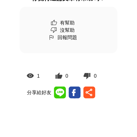
有幫助
沒幫助
回報問題
1
0
0
分享給好友