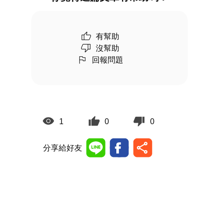
有幫助
沒幫助
回報問題
1
0
0
分享給好友