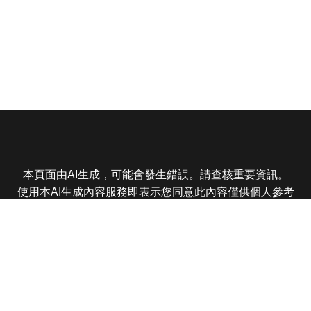
本頁面由AI生成，可能會發生錯誤。請查核重要資訊。
使用本AI生成內容服務即表示您同意此內容僅供個人參考
非商業用途，任何轉載分享皆不得違反法律或侵犯智慧財
產權，且您了解輸出內容可能不準確，所有爭議東森娛樂
保有最終解釋權
東森電視 版權所有 © 2025 EBC All Rights Reserved.
|
隱
私權政策