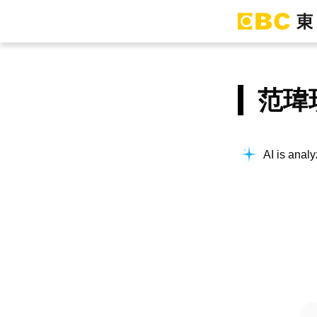
范瑋
AI is analy