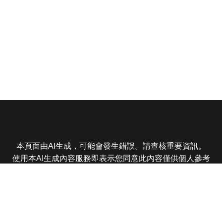
本頁面由AI生成，可能會發生錯誤。請查核重要資訊。
使用本AI生成內容服務即表示您同意此內容僅供個人參考
非商業用途，任何轉載分享皆不得違反法律或侵犯智慧財
產權，且您了解輸出內容可能不準確，所有爭議東森娛樂
保有最終解釋權