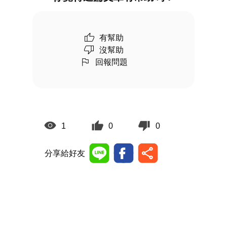
有幫助
沒幫助
回報問題
1
0
0
分享給好友