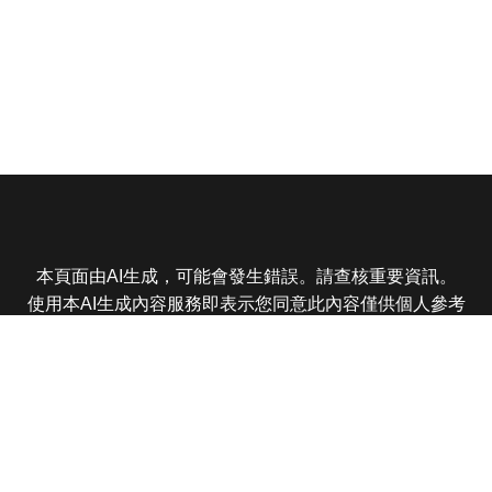
本頁面由AI生成，可能會發生錯誤。請查核重要資訊。
使用本AI生成內容服務即表示您同意此內容僅供個人參考
非商業用途，任何轉載分享皆不得違反法律或侵犯智慧財
產權，且您了解輸出內容可能不準確，所有爭議東森娛樂
保有最終解釋權
東森電視 版權所有 © 2025 EBC All Rights Reserved.
|
隱
私權政策