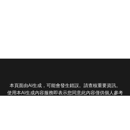
本頁面由AI生成，可能會發生錯誤。請查核重要資訊。
使用本AI生成內容服務即表示您同意此內容僅供個人參考
非商業用途，任何轉載分享皆不得違反法律或侵犯智慧財
產權，且您了解輸出內容可能不準確，所有爭議東森娛樂
保有最終解釋權