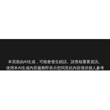
本頁面由AI生成，可能會發生錯誤。請查核重要資訊。
使用本AI生成內容服務即表示您同意此內容僅供個人參考
非商業用途，任何轉載分享皆不得違反法律或侵犯智慧財
產權，且您了解輸出內容可能不準確，所有爭議東森娛樂
保有最終解釋權
東森電視 版權所有 © 2025 EBC All Rights Reserved.
|
隱
私權政策