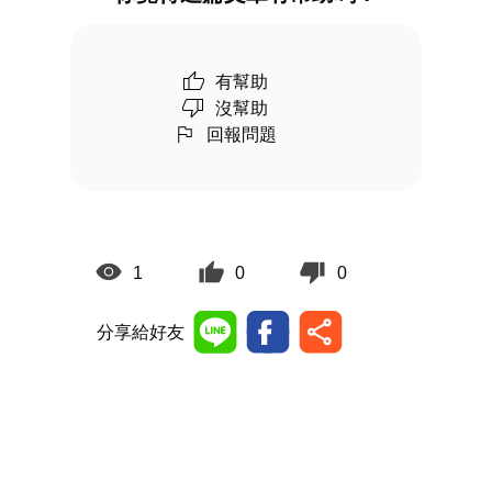
有幫助
沒幫助
回報問題
1
0
0
分享給好友