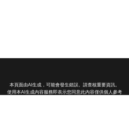
本頁面由AI生成，可能會發生錯誤。請查核重要資訊。
使用本AI生成內容服務即表示您同意此內容僅供個人參考
非商業用途，任何轉載分享皆不得違反法律或侵犯智慧財
產權，且您了解輸出內容可能不準確，所有爭議東森娛樂
保有最終解釋權