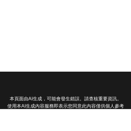
本頁面由AI生成，可能會發生錯誤。請查核重要資訊。
使用本AI生成內容服務即表示您同意此內容僅供個人參考
非商業用途，任何轉載分享皆不得違反法律或侵犯智慧財
產權，且您了解輸出內容可能不準確，所有爭議東森娛樂
保有最終解釋權