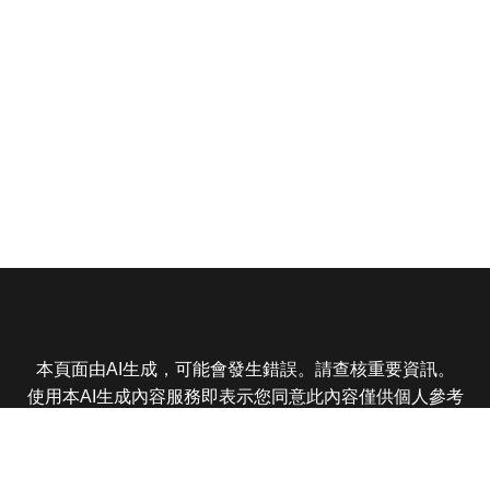
本頁面由AI生成，可能會發生錯誤。請查核重要資訊。
使用本AI生成內容服務即表示您同意此內容僅供個人參考
非商業用途，任何轉載分享皆不得違反法律或侵犯智慧財
產權，且您了解輸出內容可能不準確，所有爭議東森娛樂
保有最終解釋權