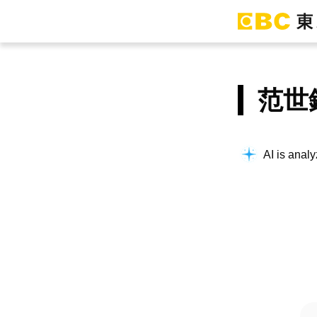
范世
AI is analy