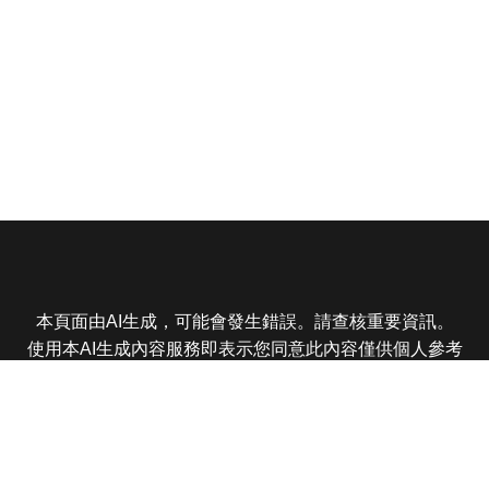
本頁面由AI生成，可能會發生錯誤。請查核重要資訊。
使用本AI生成內容服務即表示您同意此內容僅供個人參考
非商業用途，任何轉載分享皆不得違反法律或侵犯智慧財
產權，且您了解輸出內容可能不準確，所有爭議東森娛樂
保有最終解釋權